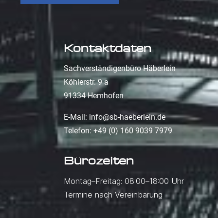
Kontaktdaten
Sachverständigenbüro Häberlein
Köhlerstr. 9 a
91334 Hemhofen
E-Mail:
info@sb-haeberlein.de
Telefon:
+49 (0) 160 9039 7979
Bürozeiten
Montag–Freitag: 08:00–18:00 Uhr
Termine nach Vereinbarung